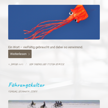
Ein Wort – vielfältig gebraucht und dabei so verwirrend.
Weiterlesen
/
4. JANUAR 2015
VON
SANDRA UND STEFAN KEMSER
Führungskultur
FÜHRUNG
,
GEDANKEN
,
ZITATE