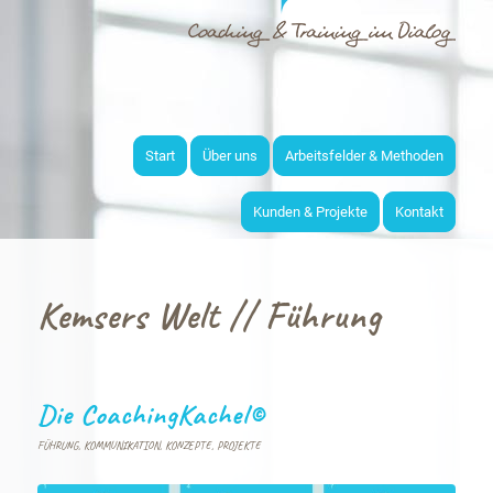
Start
Über uns
Arbeitsfelder & Methoden
Kunden & Projekte
Kontakt
Kemsers Welt // Führung
Die CoachingKachel©
FÜHRUNG
,
KOMMUNIKATION
,
KONZEPTE
,
PROJEKTE