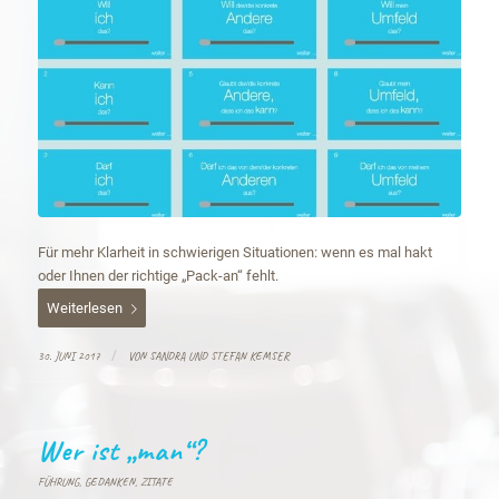
Für mehr Klarheit in schwierigen Situationen: wenn es mal hakt
oder Ihnen der richtige „Pack-an“ fehlt.
Weiterlesen
/
30. JUNI 2017
VON
SANDRA UND STEFAN KEMSER
Wer ist „man“?
FÜHRUNG
,
GEDANKEN
,
ZITATE