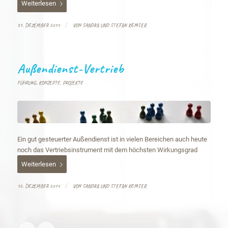
Weiterlesen
/
31. DEZEMBER 2014
VON
SANDRA UND STEFAN KEMSER
Außendienst-Vertrieb
FÜHRUNG
,
KONZEPTE
,
PROJEKTE
Ein gut gesteuerter Außendienst ist in vielen Bereichen auch heute
noch das Vertriebsinstrument mit dem höchsten Wirkungsgrad
Weiterlesen
/
12. DEZEMBER 2014
VON
SANDRA UND STEFAN KEMSER